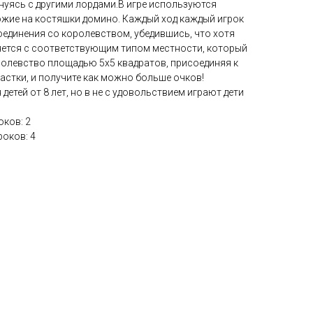
нуясь с другими лордами.В игре используются
ожие на костяшки домино. Каждый ход каждый игрок
оединения со королевством, убедившись, что хотя
няется с соответствующим типом местности, который
оролевство площадью 5х5 квадратов, присоединяя к
астки, и получите как можно больше очков!
детей от 8 лет, но в не с удовольствием играют дети
ков: 2
оков: 4