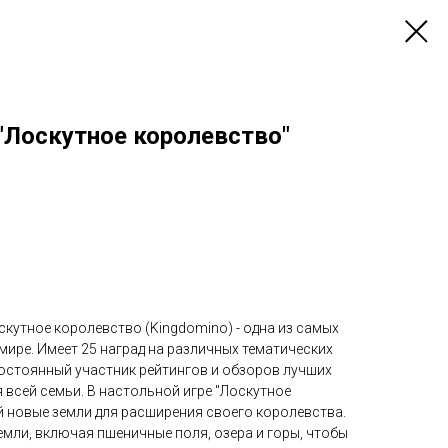
"Лоскутное королевство"
кутное королевство (Kingdomino) - одна из самых
мире. Имеет 25 наград на различных тематических
постоянный участник рейтингов и обзоров лучших
я всей семьи. В настольной игре "Лоскутное
й новые земли для расширения своего королевства.
мли, включая пшеничные поля, озера и горы, чтобы