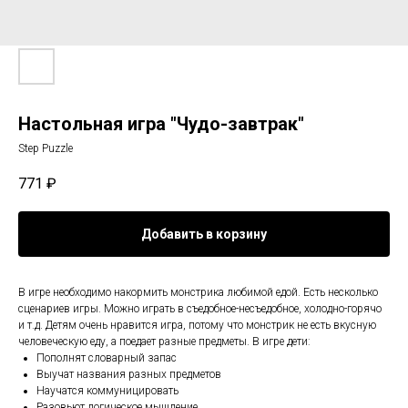
Настольная игра "Чудо-завтрак"
Step Puzzle
771
₽
Добавить в корзину
В игре необходимо накормить монстрика любимой едой. Есть несколько
сценариев игры. Можно играть в съедобное-несъедобное, холодно-горячо
и т.д. Детям очень нравится игра, потому что монстрик не есть вкусную
человеческую еду, а поедает разные предметы. В игре дети:
Пополнят словарный запас
Выучат названия разных предметов
Научатся коммуницировать
Разовьют логическое мышление