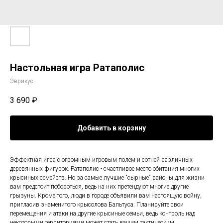
Настольная игра Ратаполис
Эврикус
3 690
₽
Добавить в корзину
Эффектная игра с огромным игровым полем и сотней различных
деревянных фигурок. Ратаполис - счастливое место обитания многих
крысиных семейств. Но за самые лучшие "сырные" районы для жизни
вам предстоит побороться, ведь на них претендуют многие другие
грызуны. Кроме того, люди в городе объявили вам настоящую войну,
пригласив знаменитого крысолова Бальтуса. Планируйте свои
перемещения и атаки на другие крысиные семьи, ведь контроль над
некоторыми территориями может стать вашим тактическим