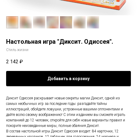
Настольная игра "Диксит. Одиссея".
Стиль жизни
2 142
₽
Добавить в корзину
Диксит Одиссея раскрывает новые секреты магии Диксит, одной из
самых необычных игр за последние годы: разгадайте тайны
иллюстраций, обойдите ловушки, устроенные вашими оппонентами и
дайте волю своему воображению! С этим изданием вы сможете играть
компанией до 12 человек, откройте для себя новые варианты правил и
покорите неизведанные миры, полные обаяния Диксит.
В состав настольной игры Диксит Одиссея входит: 84 карточки, 12
деревянных кроликов, 12 табличек для голосования, 24 маркера и