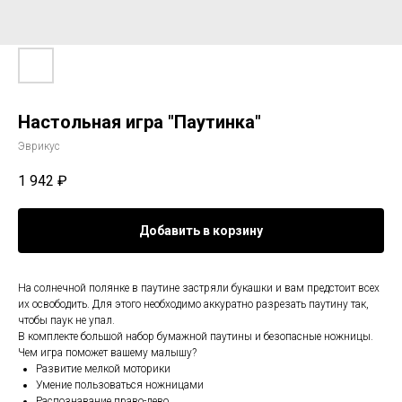
Настольная игра "Паутинка"
Эврикус
1 942
₽
Добавить в корзину
На солнечной полянке в паутине застряли букашки и вам предстоит всех
их освободить. Для этого необходимо аккуратно разрезать паутину так,
чтобы паук не упал.
В комплекте большой набор бумажной паутины и безопасные ножницы.
Чем игра поможет вашему малышу?
Развитие мелкой моторики
Умение пользоваться ножницами
Распознавание право-лево