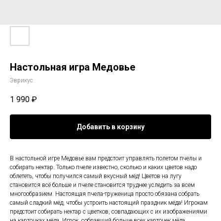
Настольная игра Медовье
Эврикус
1 990
₽
Добавить в корзину
В настольной игре Медовье вам предстоит управлять полетом пчелы и
собирать нектар. Только пчеле известно, сколько и каких цветов надо
облететь, чтобы получился самый вкусный мёд! Цветов на лугу
становится всё больше и пчеле становится труднее уследить за всем
многообразием. Настоящая пчела-труженица просто обязана собрать
самый сладкий мёд, чтобы устроить настоящий праздник мёда! Игрокам
предстоит собирать нектар с цветков, совпадающих с их изображениями
на карточках мёда. Игрок, собравший больше всех карточек мёда,