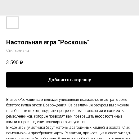
Настольная игра "Роскошь"
Стиль жизни
3 590
₽
Добавить в корзину
В игре «Роскошь» вам выпадет уникальная возможность сыграть роль
богатого купца эпохи Возрождения. За различные ресурсы вы сможете
приобретать шахты, внедрять прогрессивные технологии и нанимать
ремесленников, которые позволят вам превращать необработанные
камни в произведения ювелирного искусства.
В ходе игры участники берут жетоны драгоценных камней и золота. С их
помощью они приобретают карты Развития, приносящие в свою очередь
очки престижа и/или бонусы. Если игрок соберёт достаточное количество