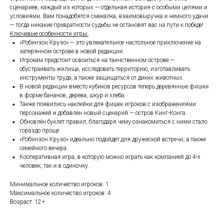
сценариев, каждый из которых — отдельная история с особыми целями и
условиями. Вам понадобятся смекалка, взаимовыручка и немного удачи
— тогда никакие превратности судьбы не остановят вас на пути к победе!​
Ключевые особенности игры:
«Робинзон Крузо» — это увлекательное настольное приключение на
затерянном острове в новой редакции.
Игрокам предстоит освоиться на таинственном острове —
обустраивать жилище, исследовать территорию, изготавливать
инструменты труда, а также защищаться от диких животных.
В новой редакции вместо кубиков ресурсов теперь деревянные фишки
в форме бананов, дерева, шкур и хлеба.
Также появились наклейки для фишек игроков с изображениями
персонажей и добавлен новый сценарий — остров Кинг-Конга.
Обновлён буклет правил, благодаря чему ознакомиться с ними стало
гораздо проще.
«Робинзон Крузо» идеально подойдет для дружеской встречи, а также
семейного вечера.
Кооперативная игра, в которую можно играть как компанией до 4-х
человек, так и в одиночку.
Минимальное количество игроков: 1
Максимальное количество игроков: 4
Возраст: 12+